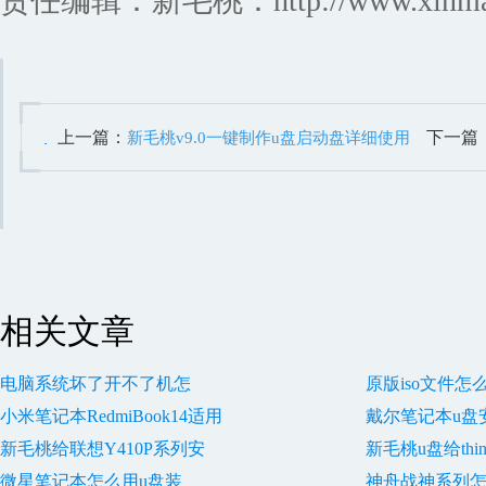
责任编辑：新毛桃：http://www.xinmaot
上一篇：
下一篇
新毛桃v9.0一键制作u盘启动盘详细使用
教程
程
相关文章
电脑系统坏了开不了机怎
原版iso文件怎
小米笔记本RedmiBook14适用
戴尔笔记本u盘安
新毛桃给联想Y410P系列安
新毛桃u盘给thi
微星笔记本怎么用u盘装
神舟战神系列怎