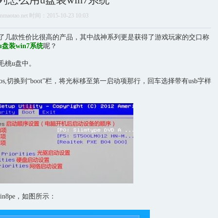
aotao.net 时间：2015-10-23 10:03
几款性价比很高的产品，其中战神系列更是获得了游戏玩家的交口称
u盘装win7系统
呢？
毛桃u盘中。
s,切换到“boot”栏，将光标移至第一启动项那行，回车选择带有usb字样
8pe，如图所示：