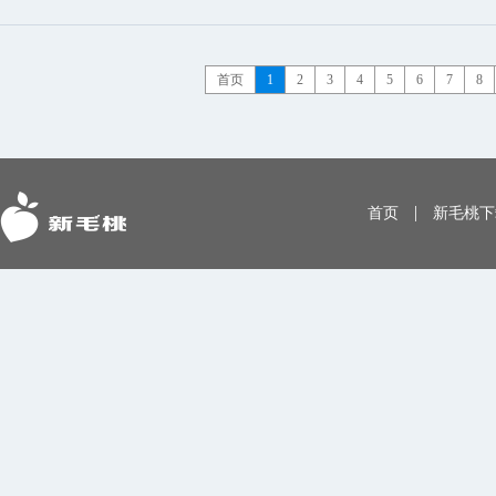
首页
1
2
3
4
5
6
7
8
|
首页
新毛桃下