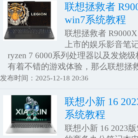
联想拯救者 R90
win7系统教程
联想拯救者 R9000X
上市的娱乐影音笔记
ryzen 7 6000系列处理器以及
有着不错的游戏体验，那么联想拯救者 R9
发布时间：2025-12-18 20:36
联想小新 16 20
系统教程
联想小新 16 202