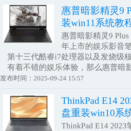
惠普暗影精灵9 P
装win11系统教
惠普暗影精灵9 Plu
年上市的娱乐影音笔记
第十三代酷睿i7处理器以及发烧级
有着不错的娱乐体验，那么惠普暗影.
发布时间：2025-09-24 15:57
ThinkPad E1
盘重装win10系
ThinkPad E14 