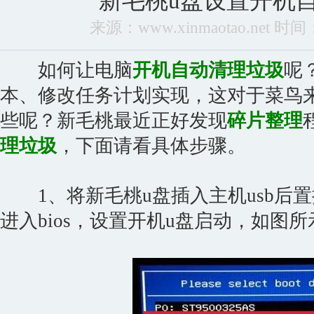
新毛桃u盘设置开机
来源：www.xinmaotao.net 时间：2
如何让电脑
开机自动清理垃圾
呢
本、修改任务计划实现，这对于菜鸟
些呢？新毛桃最近正好发现
碎片整理
理垃圾
，下面请看具体步骤。
1、将新毛桃u盘插入主机usb后
进入bios，设置开机u盘启动，如图所