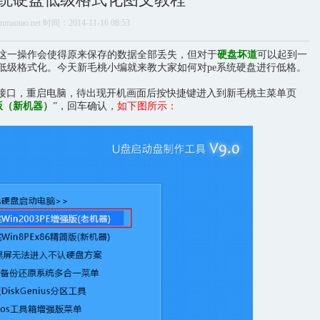
aotao.net 时间：2014-11-16 08:53
这一操作会使得原来保存的数据全部丢失，但对于
硬盘坏道
可以起到一
低级格式化。今天新毛桃小编就来教大家如何对pe系统硬盘进行低格。
B接口，重启电脑，待出现开机画面后按快捷键进入到新毛桃主菜单页
简版（新机器）
”，回车确认，
如下图所示：