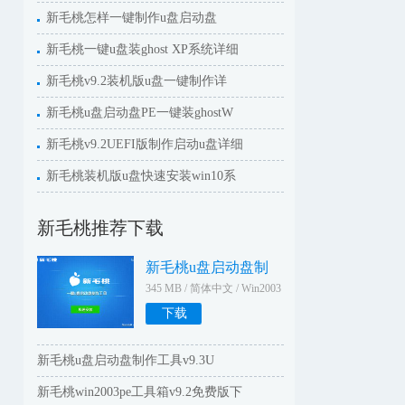
新毛桃怎样一键制作u盘启动盘
新毛桃一键u盘装ghost XP系统详细
新毛桃v9.2装机版u盘一键制作详
新毛桃u盘启动盘PE一键装ghostW
新毛桃v9.2UEFI版制作启动u盘详细
新毛桃装机版u盘快速安装win10系
新毛桃推荐下载
新毛桃u盘启动盘制
345 MB / 简体中文 / Win2003
WinXPWin2000Win9X
下载
新毛桃u盘启动盘制作工具v9.3U
新毛桃win2003pe工具箱v9.2免费版下